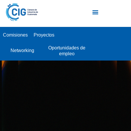
Escuela Industrial de Negocios EIN
Comisiones
Proyectos
Oportunidades de
Networking
empleo