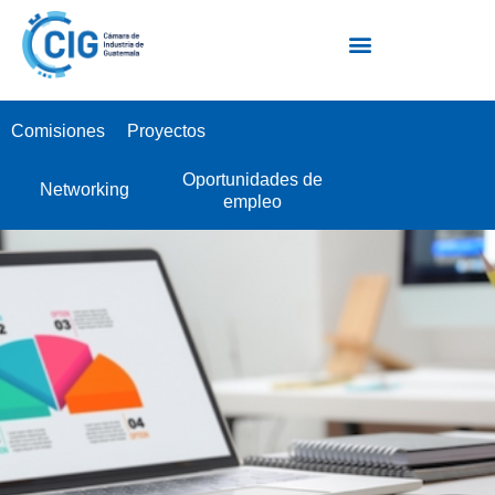
Escuela Industrial de Negocios EIN
Comisiones
Proyectos
Oportunidades de
Networking
empleo