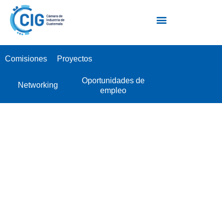
Escuela Industrial de Negocios EIN
Comisiones
Proyectos
Oportunidades de
Networking
empleo