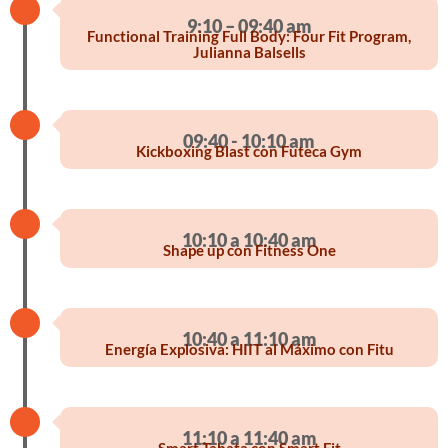
9:10 – 09:40 am
Functional Training Full Body: Four Fit Program,
Julianna Balsells
09:40 - 10:10 am
Kickboxing Blast con Futeca Gym
10:10 a 10:40 am
Shape up con Fitness One
10:40 a 11:10 am
Energía Explosiva: HIIT al Máximo con Fitu
11:10 a 11:40 am