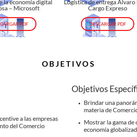
 la economía digital
Logística de entrega Álvaro 
osa – Microsoft
Cargo Expreso
CARGAR PDF
DESCARGAR PDF
OBJETIVOS
Objetivos Específ
Brindar una panorámi
materia de Comercio
centive a las empresas
Mostrar la gama de 
ento del Comercio
economía globalizada