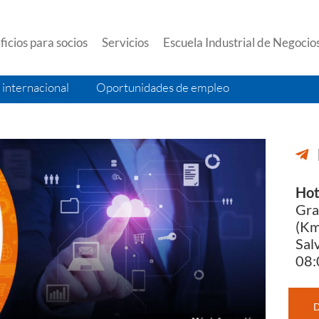
icios para socios
Servicios
Escuela Industrial de Negocio
internacional
Oportunidades de empleo
Hot
Gra
(Km
Sal
08:
D