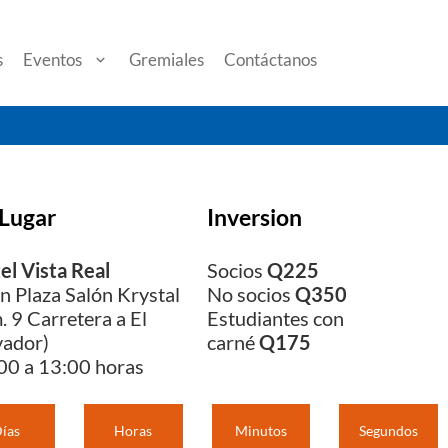
s
Eventos
Gremiales
Contáctanos
Lugar
Inversion
el Vista Real
Socios
Q225
n Plaza Salón Krystal
No socios
Q350
. 9 Carretera a El
Estudiantes con
vador)
carné
Q175
00 a 13:00 horas
ías
Horas
Minutos
Segundos