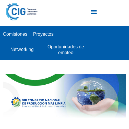
Escuela Industrial de Negocios EIN
Comisiones
Proyectos
Oportunidades de
Networking
empleo